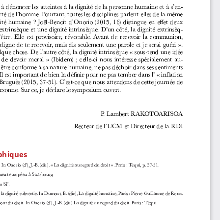
à dénoncer les atteintes à la dignité de la personne humaine et à s’en
-
erté de l’homme. Pourtant, toutes les disciplines parlent-elles de la même 
nité humaine
? Joël-Benoît d’Onorio (2015, 16) distingue en effet deux 
extrinsèque et une dignité intrinsèque. D’un côté, la dignité extrinsèq
-
d’être.  Elle  est  provisoire,  révocable.  Avant  de  recevoir  la  communion, 
 digne de te recevoir, mais dis seulement une parole et je serai guéri
». 
lque chose. De l’autre côté, la dignité intrinsèque «
sous-tend une idée 
  de  devoir  moral
»  (Ibidem)
;  celle-ci  nous  intéresse  spécialement  au
-
e être conforme à sa nature humaine, ne pas déchoir dans ses sentiments 
Il est important de bien la définir pour ne pas tomber dans l’
«
inflation 
 Bruguès (2015, 37-51). C’est-ce que nous attendons de cette journée de 
personne. Sur ce, je déclare le symposium ouvert.
P. Lambert RAKOTOARISOA
Recteur de l’UCM et Directeur de la RDI
phiques
n Onorio (d’), J.-B. (dir.). 
«
 La dignité au regard du droit
».
 Paris : Téqui, p. 37-51.
ement européen à Strasbourg.
 Si’. 
u la dignité subvertie. In Dumont, B. (dir.), La dignité humaine, Paris : Pierre Guillaume de Roux.
nt du droit. In Onorio (d’), J.-B. (dir.) La dignité au regard du droit. Paris : Téqui. 