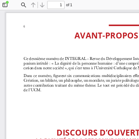
of 1
Toggle
Find
Previous
Next
Sidebar
6
AVANT-PROPOS
Ce deuxième numéro de INTEGRAL - Revue du Développement Intégra
posium intitulé
: «
La dignité de la personne humaine
: d’une compré
cation dans notre société
», qui s’est tenu à l’Université Catholique d
Dans ce numéro, figurent six communications multidisciplinaires effe
Création, un bibliste, un philosophe, un moraliste, un juriste politologu
autre contribution traitant du même thème. Le tout est précédé du d
de l’UCM.
DISCOURS D’OUVER