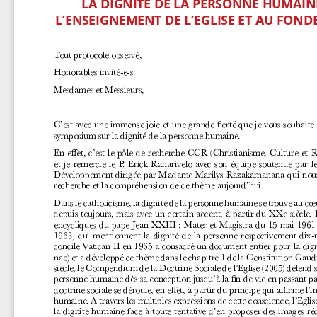
LA DIGNITÉ DE LA PERSONNE HUMAIN
L’ENSEIGNEMENT DE L’EGLISE ET AU FOND
Tout protocole observé,
Honorables invité-e-s
Mesdames et Messieurs,
C’est avec une immense joie et une grande fierté que je vous souhaite 
symposium sur la dignité de la personne humaine.
En effet, c’est le pôle de recherche CCR (Christianisme, Culture et R
et je remercie le P. Erick Raharivelo avec son équipe soutenue par 
Développement dirigée par Madame Marilys Razakamanana qui nous 
recherche et la compréhension de ce thème aujourd’hui.
Dans le catholicisme, la dignité de la personne humaine se trouve au cœu
depuis toujours, mais avec un certain accent, à partir du XXe siècle. Il 
encycliques du pape Jean XXIII
: Mater et Magistra du 15 mai 1961 
1963, qui mentionnent la dignité de la personne respectivement dix-neu
concile Vatican II en 1965 a consacré un document entier pour la dig
nae) et a développé ce thème dans le chapitre 1 de la Constitution Gau
siècle, le Compendium de la Doctrine Sociale de l’Eglise (2005) défend s
personne humaine dès sa conception jusqu’à la fin de vie en passant pa
doctrine sociale se déroule, en effet, à partir du principe qui affirme l’
humaine. A travers les multiples expressions de cette conscience, l’Eglis
la dignité humaine face à toute tentative d’en proposer des images réd