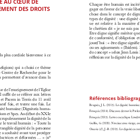
E AU CŒUR DE 
Chaque être humain est incité 
EMENT DES DROITS
gager en faveur de la vraie lib
chose dans le concept de dig
types de dignité
: une dignité 
ue  est  relative  à  la  manière  
le chrétien dit «
je ne suis pas
Etre digne signifie mériter que
de  conformité,  d’obligation  et
jourd’hui
: «
être digne signifi
ou ses agissements
» (Ibidem). 
du concept
» selon Jean Louis
la plus cordiale bienvenue à ce 
réflexion sur la dignité de la 
eligions) qui a choisi ce thème 
le Centre de Recherche pour le 
permettent d’avancer dans la 
r de l’enseignement de l’Eglise 
suffit de se référer aux lettres 
Références bibliogra
et Pacem in Terris du 11 avril 
f  fois, et trente une fois. Le 
Bruguès, J. L. (2015). La dignité humaine. I
nité humaine (Dignitatis huma
-
François (2014). Discours devant le Parl
dium et Spes. Au début du XXIe 
François (2015). Lettre encyclique Laudato
crupuleusement la dignité de la 
r le travail humain
: «
Toute la 
Golfin, G. (2020). Narcisse sans visage, o
intangible dignité de la personne 
Onorio (d’), J.-B. (2015). La dignité en amo
e a souhaité avant tout protéger 
uctrices et déformées ...
» (n° 