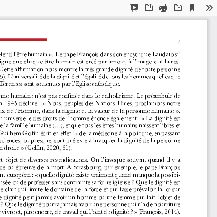
Current
Presentation
Open
Print
Download
To
View
Mode
7
éfend l’être humain
». Le pape François dans son encyclique Laudato si’ 
igne que chaque être humain est créé par amour, à l’image et à la res
-
ette affirmation nous montre la très grande dignité de toute personne 
5). L’universalité de la dignité et l’égalité de tous les hommes quelles que 
ifférences sont soutenues par l’Eglise catholique.
sonne humaine n’est pas confinée dans le catholicisme. Le préambule de 
n 1945 déclare
: «
Nous, peuples des Nations Unies, proclamons notre 
aux de l’Homme, dans la dignité et la valeur de la personne humaine
». 
n universelle des droits de l’homme énonce également
: «
La dignité est 
la famille humaine (...), et que tous les êtres humains naissent libres et 
 Guilhem Golfin écrit en effet
: «
de la médecine à la politique, en passant 
s sciences, ou presque, sont prétexte à invoquer la dignité de la personne 
n droite
» (Golfin,
2020, 61). 
t objet de diverses revendications. On l’invoque souvent quand il y a 
ance ou épreuve de la mort. A Strasbourg, par exemple, le pape François 
ent européen
: «
quelle dignité existe vraiment quand manque la possibi
-
nsée ou de professer sans contrainte sa foi religieuse
? Quelle dignité est 
 clair qui limite le domaine de la force et qui fasse prévaloir la loi sur 
e dignité peut jamais avoir un homme ou une femme qui fait l’objet de 
? Quelle dignité pourra jamais avoir une personne qui n’a de nourriture 
vre et, pire encore, de travail qui l’oint de dignité
?
» (François, 2014).