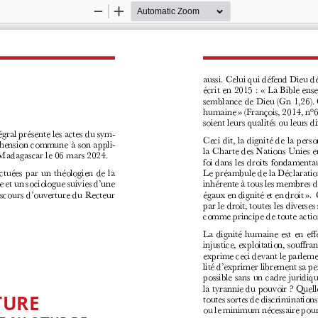
Zoom
Zoom
Out
In
aussi. Celui qui défend Dieu d
écrit en 2015
: «
La Bible ense
semblance de Dieu (Gn 1,26). C
humaine
» (François, 2014, n°6
soient leurs qualités ou leurs d
l présente les actes du sym
-
Ceci dit, la dignité de la per
hension commune à son appli
-
la Charte des Nations Unies e
e Madagascar le 06 mars 2024.
foi dans les droits fondament
Le préambule de la Déclaratio
ctuées par un théologien de la 
inhérente à tous les membres de 
e et un sociologue suivies d’une 
égaux en dignité et en droit
». 
iscours d’ouverture du Recteur 
par le droit, toutes les diverse
comme principe de toute actio
La dignité humaine est en effe
injustice, exploitation, souffr
exprime ceci devant le parlem
lité d’exprimer librement sa pe
possible sans un cadre juridique
la tyrannie du pouvoir
? Quell
TURE
toutes sortes de discriminations
ou le minimum nécessaire pour vi