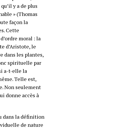
qu’il y a de plus
onnable » (Thomas
oute façon la
es. Cette
d’ordre moral : la
ite d’Aristote, le
e dans les plantes,
nc spirituelle par
i a-t-elle la
même. Telle est,
ne. Non seulement
ui donne accès à
 dans la définition
viduelle de nature