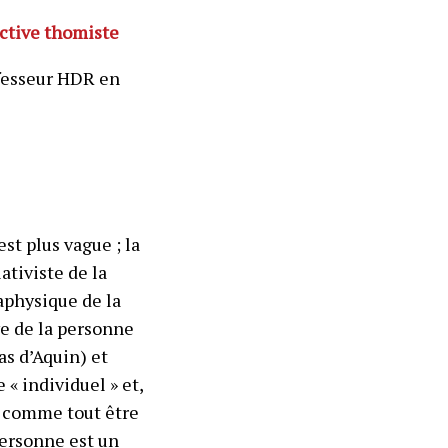
ctive thomiste
ofesseur HDR en
st plus vague ; la
ativiste de la
aphysique de la
ve de la personne
s d’Aquin) et
« individuel » et,
ou comme tout être
 personne est un