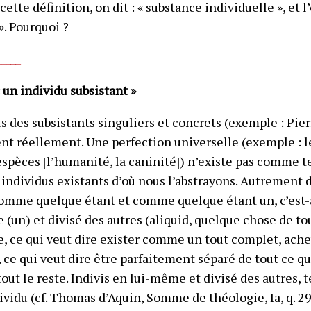
 cette définition, on dit : « substance individuelle », et l
». Pourquoi ?
_____
« un individu subsistant »
s des subsistants singuliers et concrets (exemple : Pier
ent réellement. Une perfection universelle (exemple : 
 espèces [l’humanité, la caninité]) n’existe pas comme t
individus existants d’où nous l’abstrayons. Autrement di
 comme
quelque étant
et comme quelque étant
un
, c’es
 (
un
) et divisé des autres (
aliquid
, quelque chose de to
, ce qui veut dire exister comme un tout complet, ache
, ce qui veut dire être parfaitement séparé de tout ce qui
ut le reste. Indivis en lui-même et divisé des autres, t
ividu (cf. Thomas d’Aquin,
Somme de théologie, Ia, q. 29, 