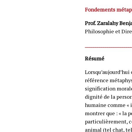
Fondements métaphy
Prof. Zaralahy Ben
Philosophie et Dire
______________________
Résumé
Lorsqu’aujourd’hui o
référence métaphysi
signification moral
dignité de la person
humaine comme « in
montrer que : « la 
particulièrement, c
animal (tel chat, te