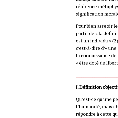
référence métaphysi
signification moral
Pour bien asseoir l
partir de « la défin
est un individu » (2)
c’est-à-dire d’« une
la connaissance de 
« être doté de libert
______________________
I. Définition objec
Qu’est-ce qu’une pe
l’humanité, mais cha
répondre à cette qu