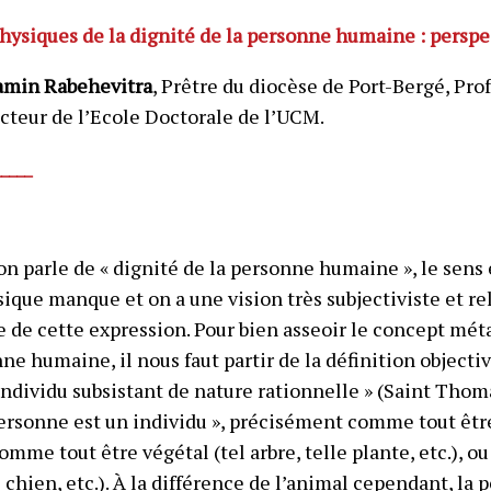
siques de la dignité de la personne humaine : perspe
jamin Rabehevitra
, Prêtre du diocèse de Port-Bergé, Pr
cteur de l’Ecole Doctorale de l’UCM.
_____
n parle de « dignité de la personne humaine », le sens e
que manque et on a une vision très subjectiviste et rel
e de cette expression. Pour bien asseoir le concept mét
ne humaine, il nous faut partir de la définition objecti
dividu subsistant de nature rationnelle » (Saint Thoma
personne est un individu », précisément comme tout être 
omme tout être végétal (tel arbre, telle plante, etc.), 
l chien, etc.). À la différence de l’animal cependant, la