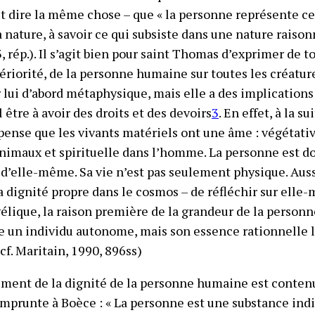
eut dire la même chose – que « la personne représente ce 
la nature, à savoir ce qui subsiste dans une nature rais
3, rép.)
. Il s’agit bien pour saint Thomas d’exprimer de t
périorité, de la personne humaine sur toutes les créatur
 lui d’abord métaphysique, mais elle a des implications 
 être à avoir des droits et des devoirs
3
. En effet, à la su
ense que les vivants matériels ont une âme : végétativ
animaux et
spirituelle
dans l’homme.
La personne est do
e d’elle-même.
Sa vie n’est pas seulement physique
.
Auss
sa dignité propre dans le cosmos – de réfléchir sur elle-
élique, la raison première de la grandeur de la person
e un individu autonome, mais son essence rationnelle l
cf. Maritain, 1990, 896ss)
ment de la dignité de la personne humaine est contenu
mprunte à Boèce :
« La personne est une substance indi