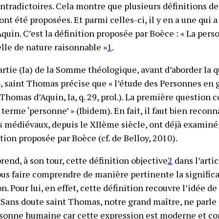
ntradictoires. Cela montre que plusieurs définitions de 
t été proposées. Et parmi celles-ci, il y en a une qui a
quin. C’est la définition proposée par Boèce : « La pers
lle de nature raisonnable »
1
.
rtie (Ia)
de la
Somme théologique
, avant d’aborder la 
, saint Thomas précise que « l’étude des Personnes en
(Thomas d’Aquin, Ia, q. 29, prol.). La première question
u terme ‘personne’ » (
Ibidem
). En fait, il faut bien recon
 médiévaux, depuis le XIIème siècle, ont déjà examiné,
ition proposée par Boèce (cf. de Belloy, 2010).
end, à son tour, cette définition objective
2
dans l’arti
nous faire comprendre de manière pertinente la signific
n. Pour lui, en effet, cette définition recouvre l’idée de
Sans doute saint Thomas, notre grand maître, ne parle
personne humaine car cette expression est moderne et c