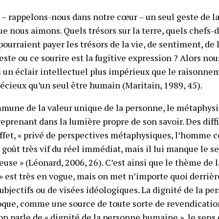
– rappelons-nous dans notre cœur – un seul geste de la
ue nous aimons. Quels trésors sur la terre, quels chefs-
 pourraient payer les trésors de la vie, de sentiment, de 
ste ou ce sourire est la fugitive expression ? Alors no
 un éclair intellectuel plus impérieux que le raisonnem
écieux qu’un seul être humain (Maritain, 1989, 45).
mune de la valeur unique de la personne, le métaphysi
 reprenant dans la lumière propre de son savoir. Des dif
effet, « privé de perspectives métaphysiques, l’homme
oût très vif du réel immédiat, mais il lui manque le sen
se » (Léonard, 2006, 26). C’est ainsi que le thème de la
est très en vogue, mais on met n’importe quoi derrièr
subjectifs ou de visées idéologiques. La dignité de la 
que, comme une source de toute sorte de revendicatio
n parle de « dignité de la personne humaine », le sens e