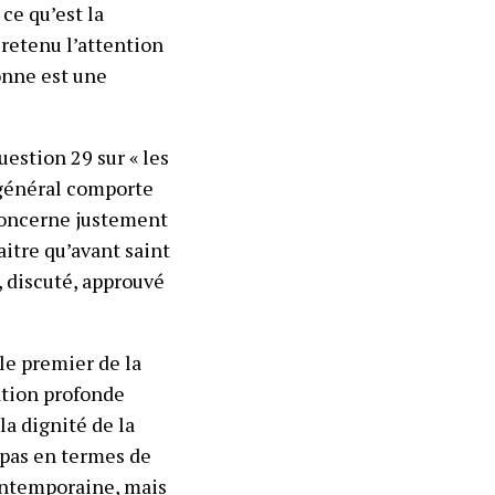
ce qu’est la
 retenu l’attention
onne est une
question 29 sur « les
 général comporte
 concerne justement
naitre qu’avant saint
 discuté, approuvé
cle premier de la
ation profonde
 la dignité de la
 pas en termes de
ontemporaine, mais