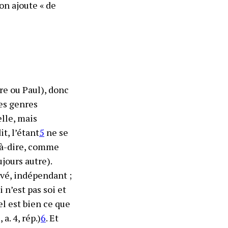
’on ajoute « de
re ou Paul), donc
les genres
elle, mais
t, l’étant
5
ne se
t-à-dire, comme
ujours autre)
.
vé, indépendant ;
 n’est pas soi et
el est bien ce que
a. 4, rép.)
6
. Et