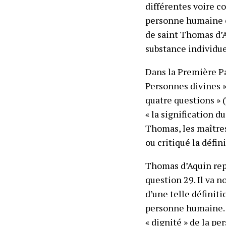
différentes voire co
personne humaine on
de saint Thomas d’A
substance individue
Dans la
Première Pa
Personnes divines »
quatre questions » 
« la signification d
Thomas, les maîtres
ou critiqué la défin
Thomas d’Aquin repr
question 29. Il va 
d’une telle définitio
personne humaine. 
« dignité » de la 