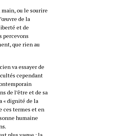
 main, ou le sourire
d’œuvre de la
liberté et de
us percevons
ent, que rien au
cien va essayer de
ficultés cependant
 contemporain
s de l’être et de sa
 « dignité de la
e ces termes et en
personne humaine
ns.
st plus vague ; la