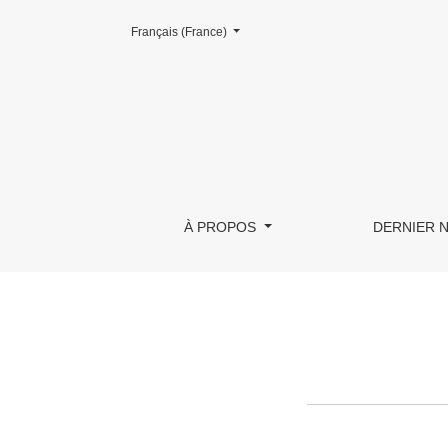
Changer la langue. La langue actuellement utilisée est le :
Français (France)
Figures libres
À PROPOS
DERNIER 